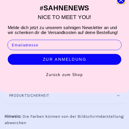
Weiche Baumwollsöckchen von Le petit Souk in hübschem
SAHNENEWS
#
Design.
NICE TO MEET YOU!
Einheitsgröße von Gr. 36-40
Melde dich jetzt zu unserem sahnigen Newsletter an und
PRODUKTINFORMATION
wir schenken dir die Versandkosten auf deine Bestellung!
EMAIL
PFLEGEHINWEIS
ZUR ANMELDUNG
HERSTELLER
Zurück zum Shop
VERSAND
PRODUKTSICHERHEIT
Hinweis:
Die Farben können von der Bildschirmdarstellung
abweichen