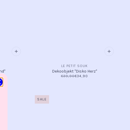
LE PETIT SOUK
nd"
Dekoobjekt "Disko Herz"
€39,90
€34,90
SALE