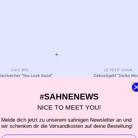
CHIC MIC
LE PETIT SOUK
lanbecher "You Look Good"
Dekoobjekt "Disko Mo
€14,90
€25,90
SAHNENEWS
#
SALE
NICE TO MEET YOU!
Melde dich jetzt zu unserem sahnigen Newsletter an und
wir schenken dir die Versandkosten auf deine Bestellung!
EMAIL