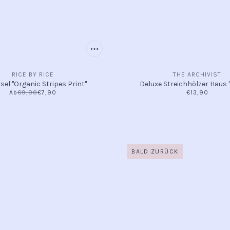
RICE BY RICE
THE ARCHIVIST
el "Organic Stripes Print"
Deluxe Streichhölzer Haus "
Ab
€9,90
€7,90
€13,90
BALD ZURÜCK