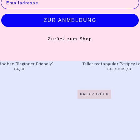
ZUR ANMELDUNG
Zurück zum Shop
RICE BY RICE
RICE BY RICE
bchen "Beginner Friendly"
Teller rectangular "Stripey L
€4,90
€12,90
€9,90
BALD ZURÜCK