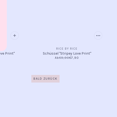
RICE BY RICE
ove Print"
Schüssel "Stripey Love Print"
Ab
€9,90
€7,90
BALD ZURÜCK