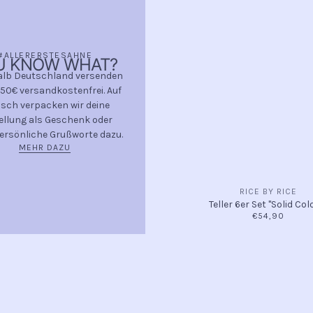
#ALLERERSTESAHNE
U KNOW WHAT?
alb Deutschland versenden
150€ versandkostenfrei. Auf
ch verpacken wir deine
ellung als Geschenk oder
ersönliche Grußworte dazu.
MEHR DAZU
RICE BY RICE
Teller 6er Set "Solid Col
€54,90