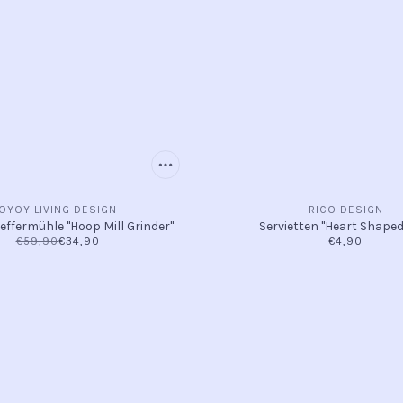
OYOY LIVING DESIGN
RICO DESIGN
effermühle "Hoop Mill Grinder"
Servietten "Heart Shaped
€59,90
€34,90
€4,90