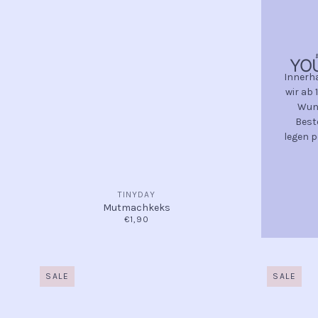
YO
Innerh
wir ab 
Wuns
Best
legen p
TINYDAY
Mutmachkeks
€1,90
SALE
SALE