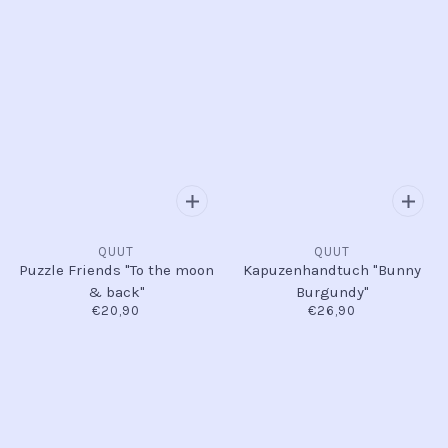
QUUT
QUUT
Puzzle Friends "To the moon
Kapuzenhandtuch "Bunny
& back"
Burgundy"
€20,90
€26,90