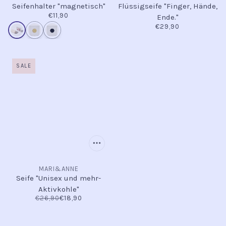
Seifenhalter "magnetisch"
Flüssigseife "Finger, Hände,
€11,90
Ende."
€29,90
SALE
MARI&ANNE
Seife "Unisex und mehr-
Aktivkohle"
€26,90
€18,90