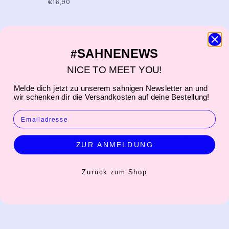
€16,90
SAHNENEWS
#
NICE TO MEET YOU!
Melde dich jetzt zu unserem sahnigen Newsletter an und
wir schenken dir die Versandkosten auf deine Bestellung!
EMAIL
WONDERBAR
WONDERBAR
ZUR ANMELDUNG
Seife "I love you so matcha –
Seife "Smells like GRL PWR –
Matcha & Sheabutter"
Rosen & Mandelöl"
€16,90
€16,90
Zurück zum Shop