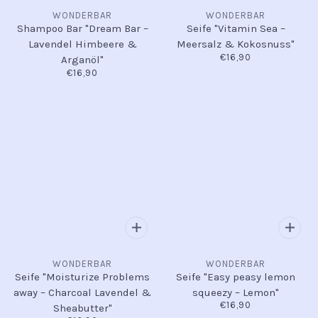
WONDERBAR
WONDERBAR
Shampoo Bar "Dream Bar –
Seife "Vitamin Sea –
Lavendel Himbeere &
Meersalz & Kokosnuss"
€16,90
Arganöl"
€16,90
WONDERBAR
WONDERBAR
Seife "Moisturize Problems
Seife "Easy peasy lemon
away – Charcoal Lavendel &
squeezy – Lemon"
€16,90
Sheabutter"