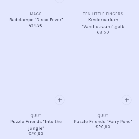
MAGS
TEN LITTLE FINGERS
Badelampe "Disco Fever"
Kinderparfüm
€14,90
"Vanilletraum" gelb
€8,50
QUUT
QUUT
Puzzle Friends "Into the
Puzzle Friends "Fairy Pond"
€20,90
jungle"
€20,90