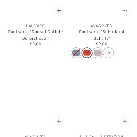
HALFBIRD
AVA&YVES
Postkarte "Dackel Detlef -
Postkarte "Schulkind
Du bist cool"
Schrift"
€2,00
€2,00
+2
AVA&YVES
SLINGA ILLUSTRATION