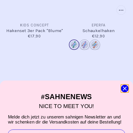
KIDS CONCEPT
EPERFA
Hakenset 3er Pack "Blume"
Schaukelhaken
€17,90
€12,90
SAHNENEWS
#
NICE TO MEET YOU!
Melde dich jetzt zu unserem sahnigen Newsletter an und
wir schenken dir die Versandkosten auf deine Bestellung!
KIDS CONCEPT
EMAIL
Hakenset 3er Pack "Zirkus"