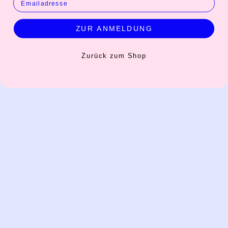
€26,90
ZUR ANMELDUNG
Zurück zum Shop
INFO
Kontakt
Öffnungszeiten
Versand & Retoure
Zahlungsmethoden
Handel
AGB
Datenschutz
Jobs