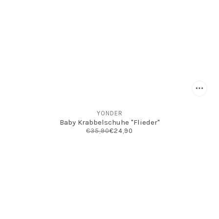
YONDER
Baby Krabbelschuhe "Flieder"
€35,90
€24,90
INFO
Kontakt
Öffnungszeiten