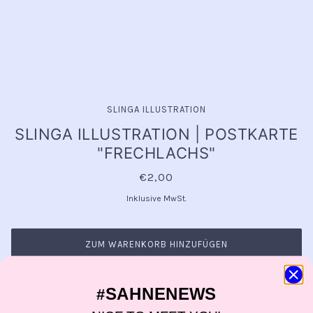
SLINGA ILLUSTRATION
SLINGA ILLUSTRATION | POSTKARTE
"FRECHLACHS"
€2,00
Inklusive MwSt.
ZUM WARENKORB HINZUFÜGEN
Kostenloser Versand ab 150 Euro
SAHNENEWS
#
Versand innerhalb 2-3 Werktagen