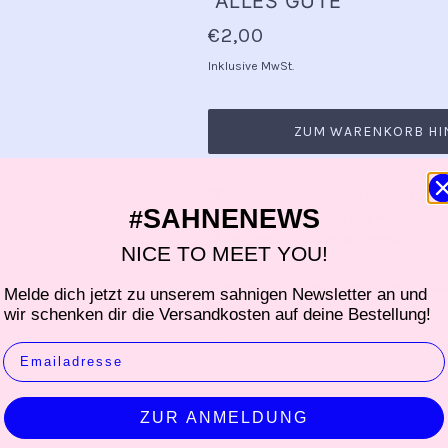
"ALLES GUTE"
€2,00
Inklusive MwSt.
ZUM WARENKORB HI
Kostenloser Versand ab 150 Euro
SAHNENEWS
#
Versand innerhalb 2-3 Werktagen
mit #matschlove ausgewählt
NICE TO MEET YOU!
Super niedlich gestaltete Karte. "Alles
Melde dich jetzt zu unserem sahnigen Newsletter an und
Anlässe...
wir schenken dir die Versandkosten auf deine Bestellung!
PRODUKTINFORMATION
EMAIL
HERSTELLER
ZUR ANMELDUNG