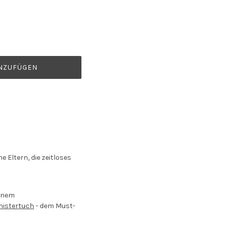
NZUFÜGEN
 Eltern, die zeitloses
einem
nistertuch
- dem Must-