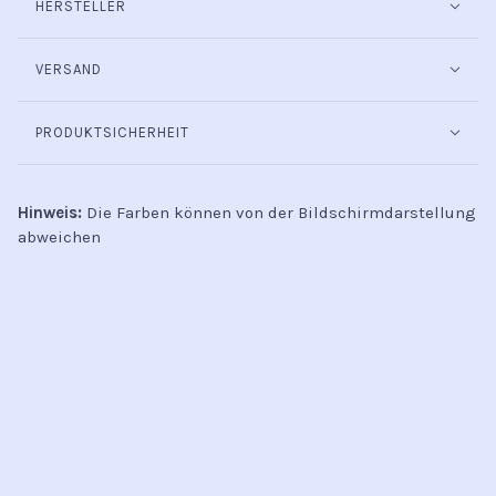
HERSTELLER
VERSAND
PRODUKTSICHERHEIT
Hinweis:
Die Farben können von der Bildschirmdarstellung
abweichen
INFO
Kontakt
Öffnungszeiten
Versand & Retoure
Zahlungsmethoden
Handel