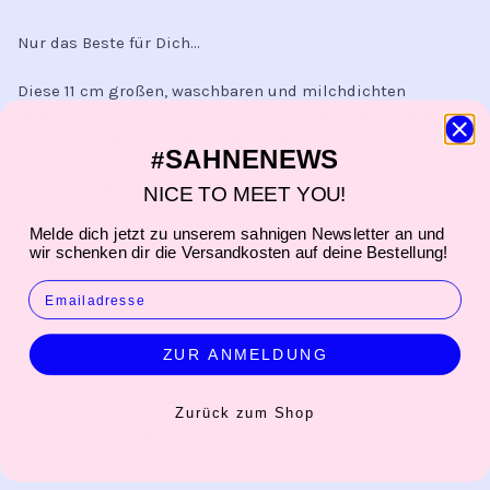
Nur das Beste für Dich...
Diese 11 cm großen, waschbaren und milchdichten
Stilleinlagen sind aus kuschelweicher Bio-Baumwolle aus
kontrolliert biologischem Anbau (kbA).
SAHNENEWS
#
... und Mama Erde !
NICE TO MEET YOU!
Melde dich jetzt zu unserem sahnigen Newsletter an und
Die 3-lagigen Stilleinlagen sind ausschließlich aus
wir schenken dir die Versandkosten auf deine Bestellung!
nachhaltigen Materialien fair in Europa gefertigt.
EMAIL
ZUR ANMELDUNG
PRODUKTBESCHREIBUNG
Zurück zum Shop
PRODUKTINFORMATION