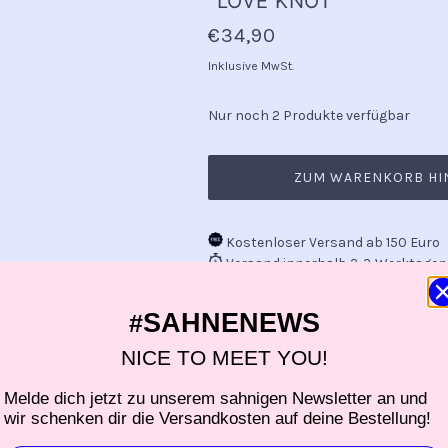
"LOVE KNOT"
€34,90
Inklusive MwSt.
Nur noch 2 Produkte verfügbar
ZUM WARENKORB HI
Kostenloser Versand ab 150 Euro
Versand innerhalb 2-3 Werktagen
mit #matschlove ausgewählt
SAHNENEWS
#
Love is a knot - and this one can neve
NICE TO MEET YOU!
Wunderschöner Emaille Ring in knal
Melde dich jetzt zu unserem sahnigen Newsletter an und
Rosa mit niedlichem Knotendetail v
wir schenken dir die Versandkosten auf deine Bestellung!