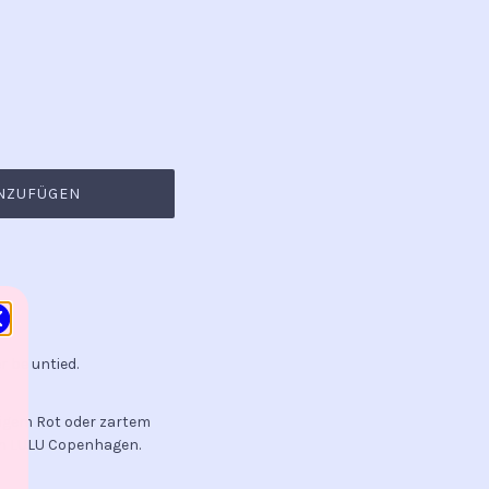
NZUFÜGEN
r be untied.
ligem Rot oder zartem
on LULU Copenhagen.