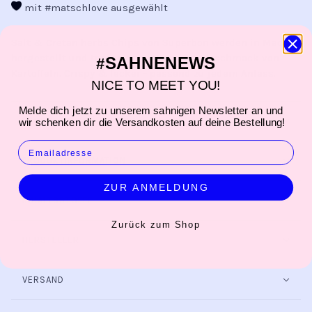
mit #matschlove ausgewählt
Salt & Cretan herbs Chips von Superbon werden in Madrid
hergestellt und tragen den intensiven Geschmack von
SAHNENEWS
#
Kartoffeln. Crispy & lecker - passend zu jedem Anlass.
NICE TO MEET YOU!
Melde dich jetzt zu unserem sahnigen Newsletter an und
PRODUKTBESCHREIBUNG
wir schenken dir die Versandkosten auf deine Bestellung!
EMAIL
PRODUKTINFORMATION
ZUR ANMELDUNG
INHALTSSTOFFE
Zurück zum Shop
HERSTELLER
VERSAND