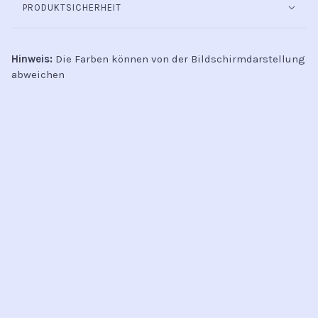
PRODUKTSICHERHEIT
Hinweis:
Die Farben können von der Bildschirmdarstellung
abweichen
INFO
Kontakt
Öffnungszeiten
Versand & Retoure
Zahlungsmethoden
Handel
AGB
Datenschutz
Jobs
FAQ