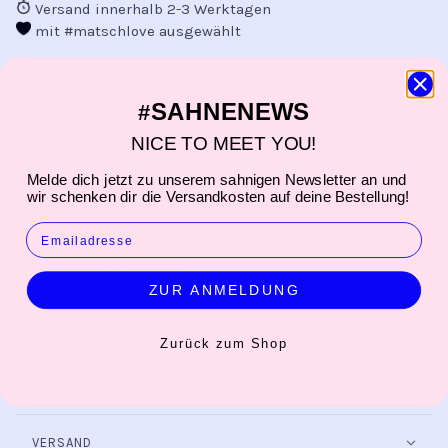
Versand innerhalb 2-3 Werktagen
mit #matschlove ausgewählt
Wunderbar flexible und anschmiegsame Bügelpatches aus
weichem Filz
. In Handarbeit verarbeitet und unter fairsten
SAHNENEWS
#
Bedingungen hergestellt, sind diese Bügelflicken unsere
NICE TO MEET YOU!
absoluten Lieblinge zum Verschönern oder Reparieren.
Melde dich jetzt zu unserem sahnigen Newsletter an und
wir schenken dir die Versandkosten auf deine Bestellung!
PRODUKTBESCHREIBUNG
EMAIL
PRODUKTINFORMATION
ZUR ANMELDUNG
PFLEGEHINWEIS
Zurück zum Shop
HERSTELLER
VERSAND