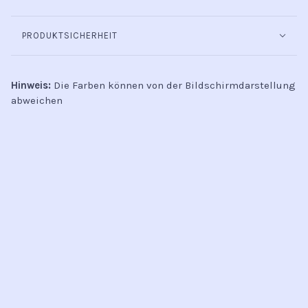
PRODUKTSICHERHEIT
Hinweis:
Die Farben können von der Bildschirmdarstellung
abweichen
INFO
Kontakt
Öffnungszeiten
Versand & Retoure
Zahlungsmethoden
Handel
AGB
Datenschutz
Jobs