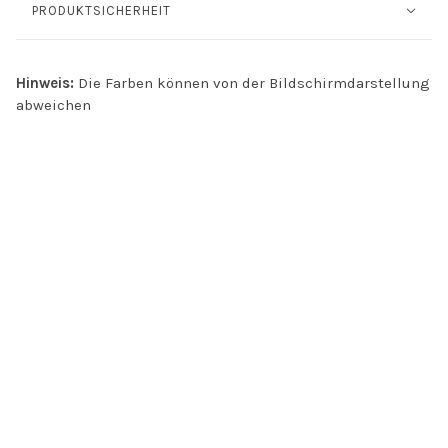
PRODUKTSICHERHEIT
Hinweis:
Die Farben können von der Bildschirmdarstellung
abweichen
INFO
Kontakt
Öffnungszeiten
Versand & Retoure
Zahlungsmethoden
Handel
AGB
Datenschutz
Jobs
FAQ