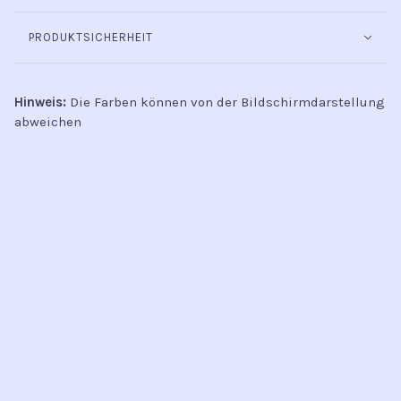
PRODUKTSICHERHEIT
Hinweis:
Die Farben können von der Bildschirmdarstellung
abweichen
INFO
Kontakt
Öffnungszeiten
Versand & Retoure
Zahlungsmethoden
Handel
AGB
Datenschutz
Jobs