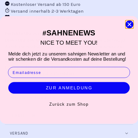
Kostenloser Versand ab 150 Euro
Versand innerhalb 2-3 Werktagen
mit #matschlove ausgewählt
SAHNENEWS
#
Perfekte Uhr zum perfekten Schulstart!
Diese Uhr des spanischen Labels Mini Kyomo überzeugt
NICE TO MEET YOU!
durch ihr hochwertiges japanisches Uhrwerk sowie das
zeitlose, kindgerechte Design in angesagtem
Melde dich jetzt zu unserem sahnigen Newsletter an und
wir schenken dir die Versandkosten auf deine Bestellung!
Colorblocking Stil. Absolut gelungenes Accessoire zum
Erlernen der Uhrzeit, dank starker Farbkontraste zwischen
EMAIL
Zeigern, Zahlen und Ziffernblatt.
Die Armbanduhr wird in einer hübschen Verpackung
geliefert.
ZUR ANMELDUNG
PRODUKTINFORMATION
Zurück zum Shop
HERSTELLER
VERSAND