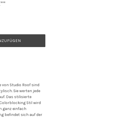
"
NZUFÜGEN
e von Studio Roof sind
lisch. Sie werten jede
f. Das stilisierte
olorblocking Stil
wird
nn ganz einfach
g befindet sich auf der