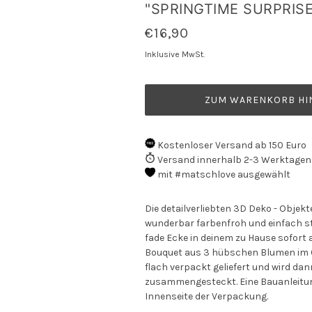
SPRINGTIME SURPRISE"
€16,90
Inklusive MwSt.
ZUM WARENKORB HI
Kostenloser Versand ab 150 Euro
Versand innerhalb 2-3 Werktagen
mit #matschlove ausgewählt
Die detailverliebten 3D Deko - Objekt
wunderbar farbenfroh und einfach sty
fade Ecke in deinem zu Hause sofort au
Bouquet aus 3 hübschen Blumen im C
flach verpackt geliefert und wird da
zusammengesteckt.
Eine Bauanleitun
Innenseite der Verpackung.