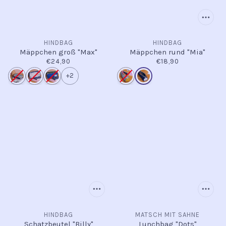
HINDBAG
HINDBAG
Mäppchen groß "Max"
Mäppchen rund "Mia"
€24,90
€18,90
+2
HINDBAG
MATSCH MIT SAHNE
Schatzbeutel "Billy"
Lunchbag "Dots"