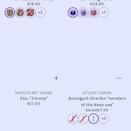
€18,90
€29,90
+2
+7
MATSCH MIT SAHNE
STICKY LEMON
Etui "Zitrone"
Brustgurt Streifen "wonders
€17,90
of the deep sea"
€9,90
€7,90
+3