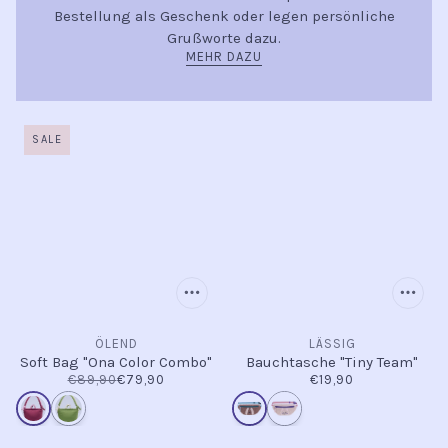
Bestellung als Geschenk oder legen persönliche
Grußworte dazu.
MEHR DAZU
SALE
ÖLEND
LÄSSIG
Soft Bag "Ona Color Combo"
Bauchtasche "Tiny Team"
€89,90
€79,90
€19,90