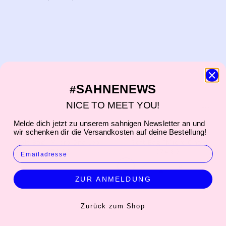
SAHNENEWS
#
NICE TO MEET YOU!
Melde dich jetzt zu unserem sahnigen Newsletter an und
wir schenken dir die Versandkosten auf deine Bestellung!
ÖLEND
ÖLEND
Soft Bag "Micro Ona Leo"
Soft Bag "Micro Ona"
EMAIL
€79,90
€74,90
+2
ZUR ANMELDUNG
Zurück zum Shop