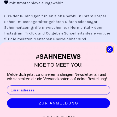
mit #matschlove ausgewählt
60% der 15-Jährigen fühlen sich unwohl in ihrem Körper.
Schon im Teenageralter gehören Diäten oder sogar
Schönheitseingriffe inzwischen zur Normalität – denn
Instagram, TikTok und Co geben Schönheitsideale vor, die
für die meisten Menschen unerreichbar sind.
Und auch für Kinder, die mit großen Schritten auf die
Pubertät zugehen, wird das eigene Körperbild von Jahr zu
SAHNENEWS
#
Jahr wichtiger. Die Psychologieprofessorin Philippa
NICE TO MEET YOU!
Diedrichs nimmt sie in diesem Sachbuch behutsam an die
Hand, um diese Vorstellungen aufzuarbeiten und den Weg
Melde dich jetzt zu unserem sahnigen Newsletter an und
zu einem gesunden, positiven Umgang mit dem eigenen
wir schenken dir die Versandkosten auf deine Bestellung!
Körper zu entwickeln: Getragen von Selbstakzeptanz,
EMAIL
Vielfalt und Körperbewusstsein.
Das Body Confidence Buch ist ein einfühlsamer,
empowernder und gleichzeitig wissenschaftlich fundierter
ZUR ANMELDUNG
Leitfaden für den Weg zu einem positiven Körpergefühl.
Zurück zum Shop