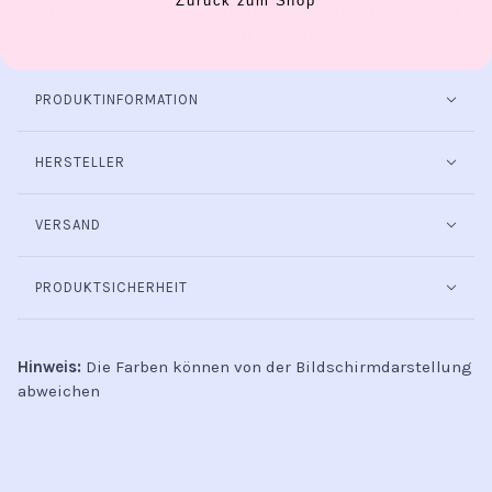
Es steckt voller konkreter Übungen und Anleitungen und
zeigt:
Jeder Körper ist wertvoll – und jeder Körper verdient
es, respektiert zu werden.
PRODUKTINFORMATION
HERSTELLER
VERSAND
PRODUKTSICHERHEIT
Hinweis:
Die Farben können von der Bildschirmdarstellung
abweichen
INFO
Kontakt