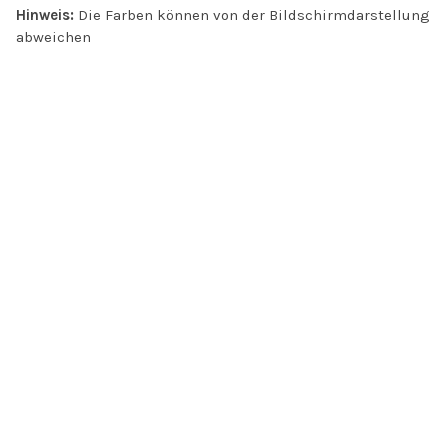
Hinweis:
Die Farben können von der Bildschirmdarstellung
abweichen
INFO
Kontakt
Öffnungszeiten
Versand & Retoure
Zahlungsmethoden
Handel
AGB
Datenschutz
Jobs
FAQ
Impressum
About