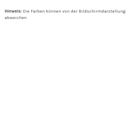
Hinweis:
Die Farben können von der Bildschirmdarstellung
abweichen
INFO
Kontakt
Öffnungszeiten
Versand & Retoure
Zahlungsmethoden
Handel
AGB
Datenschutz
Jobs
FAQ
Impressum
About