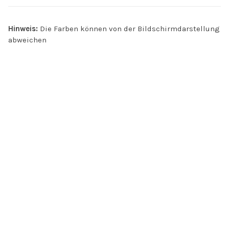
Hinweis:
Die Farben können von der Bildschirmdarstellung
abweichen
INFO
Kontakt
Öffnungszeiten
Versand & Retoure
Zahlungsmethoden
Handel
AGB
Datenschutz
Jobs
FAQ
Impressum