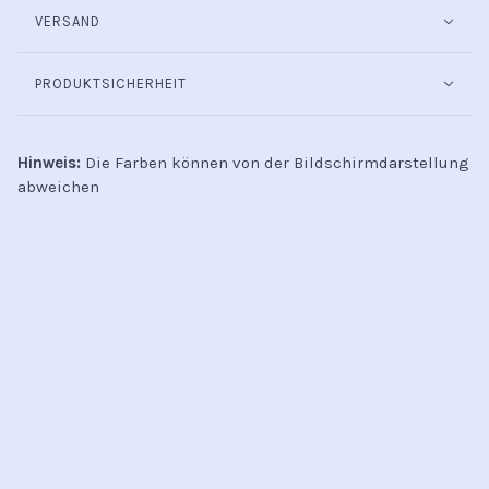
VERSAND
PRODUKTSICHERHEIT
Hinweis:
Die Farben können von der Bildschirmdarstellung
abweichen
INFO
Kontakt
Öffnungszeiten
Versand & Retoure
Zahlungsmethoden
Handel
AGB
Datenschutz