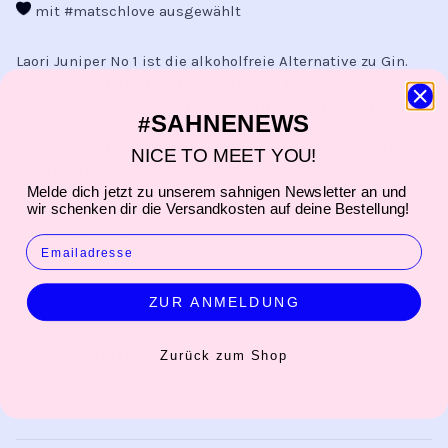
mit #matschlove ausgewählt
Laori Juniper No 1 ist die alkoholfreie Alternative zu Gin.
Frisch, lecker und natürlich verleihen Botanicals wie
Wacholder, Kardamom und Rosmarin Laori No 1 sein
SAHNENEWS
#
einzigartiges Aroma, das an Gin erinnern lässt. Sein volles
Aroma entfaltet sich am besten in einem leckeren Drink
NICE TO MEET YOU!
wie dem Laori & Tonic.
Melde dich jetzt zu unserem sahnigen Newsletter an und
wir schenken dir die Versandkosten auf deine Bestellung!
PRODUKTBESCHREIBUNG
EMAIL
PRODUKTINFORMATION
ZUR ANMELDUNG
INHALTSSTOFFE
Zurück zum Shop
HERSTELLER