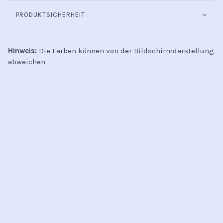
PRODUKTSICHERHEIT
Hinweis:
Die Farben können von der Bildschirmdarstellung
abweichen
INFO
Kontakt
Öffnungszeiten
Versand & Retoure
Zahlungsmethoden
Handel
AGB
Datenschutz
Jobs