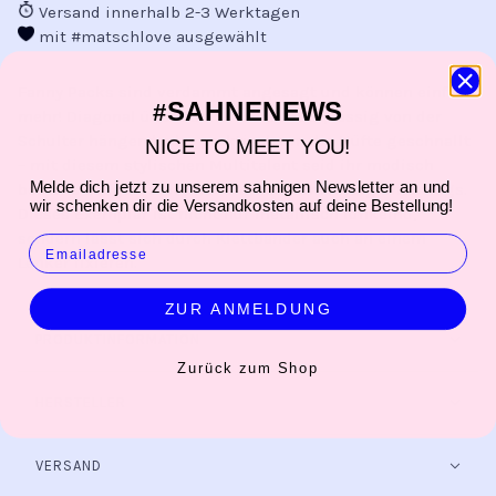
Versand innerhalb 2-3 Werktagen
mit #matschlove ausgewählt
Fanny Packs sind verdammt angesagt und können einfach
SAHNENEWS
#
mehr! Diagonal über Rücken oder Brust, lässig von der
Schulter hängend oder praktisch um die Hüfte geschnallt
NICE TO MEET YOU!
– mit diesem stylischen Multitalent seid ihr modisch
Melde dich jetzt zu unserem sahnigen Newsletter an und
bestens ausgerüstet und funktional im Alltag unterwegs.
wir schenken dir die Versandkosten auf deine Bestellung!
Dieses Exemplar ist nicht nur metallisch funkelnd,
sondern lässt sich durch Klettbänder auch an einem
EMAIL
Lenker fixieren.
ZUR ANMELDUNG
PRODUKTINFORMATION
Zurück zum Shop
HERSTELLER
VERSAND