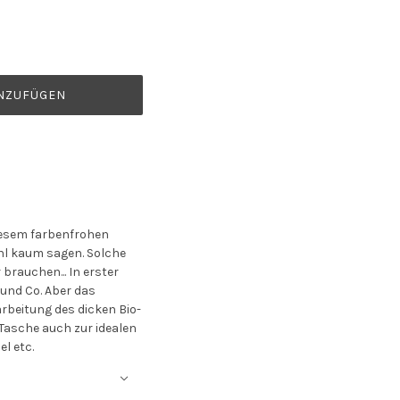
NZUFÜGEN
iesem farbenfrohen
l kaum sagen. Solche
rauchen... In erster
 und Co. Aber das
arbeitung des dicken Bio-
Tasche auch zur idealen
l etc.