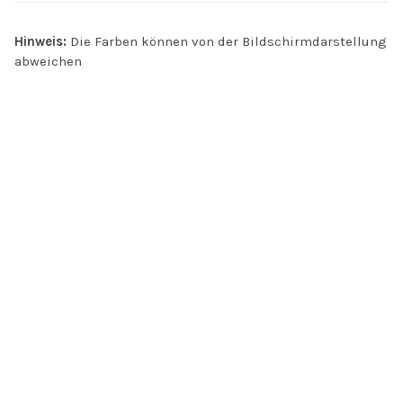
Hinweis:
Die Farben können von der Bildschirmdarstellung
abweichen
INFO
Kontakt
Öffnungszeiten
Versand & Retoure
Zahlungsmethoden
Handel
AGB
Datenschutz
Jobs
FAQ
Impressum