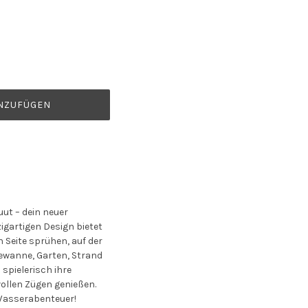
NZUFÜGEN
ut – dein neuer
zigartigen Design bietet
n Seite sprühen, auf der
dewanne, Garten, Strand
 spielerisch ihre
ollen Zügen genießen.
e Wasserabenteuer!