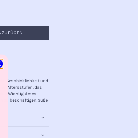
NZUFÜGEN
 die Geschicklichkeit und
len Altersstufen, das
 das Wichtigste: es
en zu beschäftigen. Süße