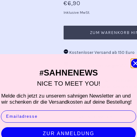
€6,90
Inklusive MwSt.
ZUM WARENKORB HI
Kostenloser Versand ab 150 Euro
Versand innerhalb 2-3 Werktagen
mit #matschlove ausgewählt
SAHNENEWS
#
Wer liebt sie nicht? Flummis fördern
NICE TO MEET YOU!
Koordination und helfen Kindern in al
Sehen und Fühlen zu Trainieren. Aber
Melde dich jetzt zu unserem sahnigen Newsletter an und
macht super viel Spass sich mit Ihn
wir schenken dir die Versandkosten auf deine Bestellung!
Verpackung inklusive.
EMAIL
PRODUKTINFORMATION
ZUR ANMELDUNG
HERSTELLER