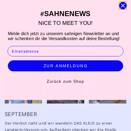
Während wir über den europäischen Kontinent verteilt
sind und Familienauszeit genießen, shoppt ihr wie
SAHNENEWS
#
verrückt und beschert uns den umsatzstärksten August
NICE TO MEET YOU!
ever und damit deutlich bessere Nächte als noch zu
Jahresbeginn. Und weil die neuen Viskose Stoffe so
Melde dich jetzt zu unserem sahnigen Newsletter an und
abgefeiert werden, haben wir kurzerhand noch Röcke
wir schenken dir die Versandkosten auf deine Bestellung!
daraus genäht.
EMAIL
ZUR ANMELDUNG
Zurück zum Shop
SEPTEMBER
Der Herbst naht und wir wandeln DAS KLEID zu einer
Langarm-Version um. Außerdem stecken wir die Köpfe