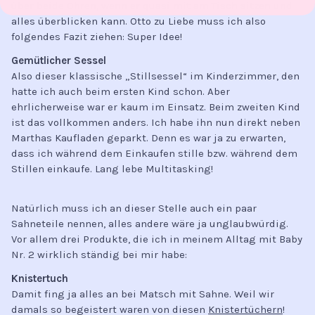
über beide Ohren, wenn er quasi mit am Tisch sitzen und
alles überblicken kann. Otto zu Liebe muss ich also
folgendes Fazit ziehen: Super Idee!
Gemütlicher Sessel
Also dieser klassische „Stillsessel“ im Kinderzimmer, den
hatte ich auch beim ersten Kind schon. Aber
ehrlicherweise war er kaum im Einsatz. Beim zweiten Kind
ist das vollkommen anders. Ich habe ihn nun direkt neben
Marthas Kaufladen geparkt. Denn es war ja zu erwarten,
dass ich während dem Einkaufen stille bzw. während dem
Stillen einkaufe. Lang lebe Multitasking!
Natürlich muss ich an dieser Stelle auch ein paar
Sahneteile nennen, alles andere wäre ja unglaubwürdig.
Vor allem drei Produkte, die ich in meinem Alltag mit Baby
Nr. 2 wirklich ständig bei mir habe:
Knistertuch
Damit fing ja alles an bei Matsch mit Sahne. Weil wir
damals so begeistert waren von diesen
Knistertüchern
!