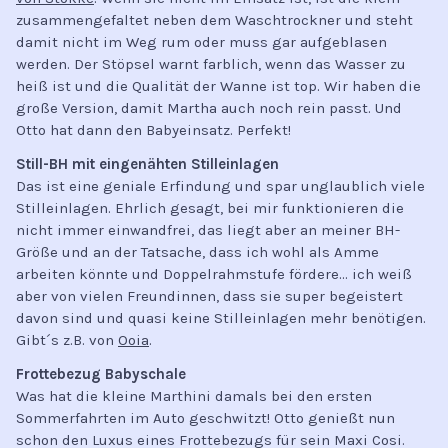
zusammengefaltet neben dem Waschtrockner und steht
damit nicht im Weg rum oder muss gar aufgeblasen
werden. Der Stöpsel warnt farblich, wenn das Wasser zu
heiß ist und die Qualität der Wanne ist top. Wir haben die
große Version, damit Martha auch noch rein passt. Und
Otto hat dann den Babyeinsatz. Perfekt!
Still-BH mit eingenähten Stilleinlagen
Das ist eine geniale Erfindung und spar unglaublich viele
Stilleinlagen. Ehrlich gesagt, bei mir funktionieren die
nicht immer einwandfrei, das liegt aber an meiner BH-
Größe und an der Tatsache, dass ich wohl als Amme
arbeiten könnte und Doppelrahmstufe fördere… ich weiß
aber von vielen Freundinnen, dass sie super begeistert
davon sind und quasi keine Stilleinlagen mehr benötigen.
Gibt´s z.B. von
Ooia
.
Frottebezug Babyschale
Was hat die kleine Marthini damals bei den ersten
Sommerfahrten im Auto geschwitzt! Otto genießt nun
schon den Luxus eines Frottebezugs für sein Maxi Cosi.