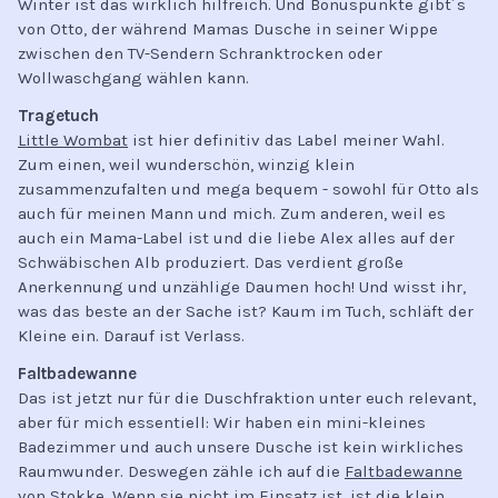
Winter ist das wirklich hilfreich. Und Bonuspunkte gibt´s
von Otto, der während Mamas Dusche in seiner Wippe
zwischen den TV-Sendern Schranktrocken oder
Wollwaschgang wählen kann.
Tragetuch
Little Wombat
ist hier definitiv das Label meiner Wahl.
Zum einen, weil wunderschön, winzig klein
zusammenzufalten und mega bequem - sowohl für Otto als
auch für meinen Mann und mich. Zum anderen, weil es
auch ein Mama-Label ist und die liebe Alex alles auf der
Schwäbischen Alb produziert. Das verdient große
Anerkennung und unzählige Daumen hoch! Und wisst ihr,
was das beste an der Sache ist? Kaum im Tuch, schläft der
Kleine ein. Darauf ist Verlass.
Faltbadewanne
Das ist jetzt nur für die Duschfraktion unter euch relevant,
aber für mich essentiell: Wir haben ein mini-kleines
Badezimmer und auch unsere Dusche ist kein wirkliches
Raumwunder. Deswegen zähle ich auf die
Faltbadewanne
von Stokke
. Wenn sie nicht im Einsatz ist, ist die klein