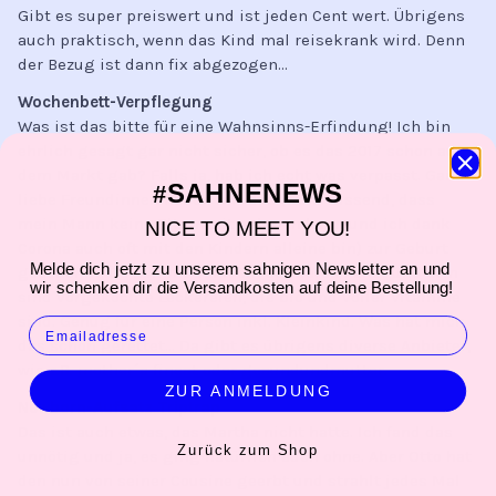
Gibt es super preiswert und ist jeden Cent wert. Übrigens
auch praktisch, wenn das Kind mal reisekrank wird. Denn
der Bezug ist dann fix abgezogen…
Wochenbett-Verpflegung
Was ist das bitte für eine Wahnsinns-Erfindung! Ich bin
ehrlich gesagt gar nicht sicher, ob es das 2017 schon auf
dem Markt gab? Falls ja, hab ich echt was verpasst. Ganz
SAHNENEWS
#
liebe Freundinnen haben mir das (wohl wissend, dass
mein Mann keine Elternzeit nehmen kann und ich dank
NICE TO MEET YOU!
Corona auch oft mit den Kindern alleine bin) zur Geburt
Melde dich jetzt zu unserem sahnigen Newsletter an und
geschenkt. Da kommt dann ein schweres Paket und drin
wir schenken dir die Versandkosten auf deine Bestellung!
sind vorgekochte Leckereien, die bio und voller Vitamine
sind. Genug für eine Person inkl. Kleinkind. Was hat mich
EMAIL
das schon gerettet… Da gibt es übrigens diverse Anbieter,
wie z.B.
mother´s finest
oder
gesundundmutter
.
ZUR ANMELDUNG
Newborn-Aufsatz Triptrap
Das ist auch etwas, das Martha nicht hatte. Ich fand das
Zurück zum Shop
unnötig und ja, es ging natürlich auch ohne. Aber Otto hat
den nun von seiner Cousine geerbt und strahlt jedes Mal