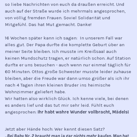
so liebe Nachrichten von euch da draußen erreicht. Und
auch auf der Straße wurde ich mehrmals angesprochen,
von völlig fremden Frauen. Soviel Solidarität und
Mitgefühl. Das hat Mut gemacht. Danke!
16 Wochen später kann ich sagen: In unserem Fall war
alles gut. Der Papa durfte die komplette Geburt über an
meiner Seite bleiben. Ich musste im Kreißsaal auch
keinen Mundschutz tragen, er natürlich schon. Auf Station
durfte er uns besuchen - auch wenn nur einmal täglich für
60 Minuten. Ottos große Schwester musste leider zuhause
bleiben, aber die Freude war dann umso größer als ich ihr
nach 4 Tagen ihren kleinen Bruder ins heimische
Wohnzimmer geliefert habe.
Wir hatten also wirklich Glück. Ich kenne viele, bei denen
es anders lief und das tut mir sehr leid. Fühlt euch
angesprochen:
Ihr habt wahre Wunder vollbracht, Mädels!
Jetzt aber Hände hoch: Wer kennt diesen Satz?
„Bei Baby Nr. 2 braucht man ja gar nichts mehr kaufen. Man hat