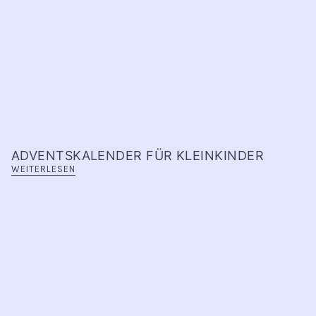
ADVENTSKALENDER FÜR KLEINKINDER
WEITERLESEN
INFO
Kontakt
Öffnungszeiten
Versand & Retoure
Zahlungsmethoden