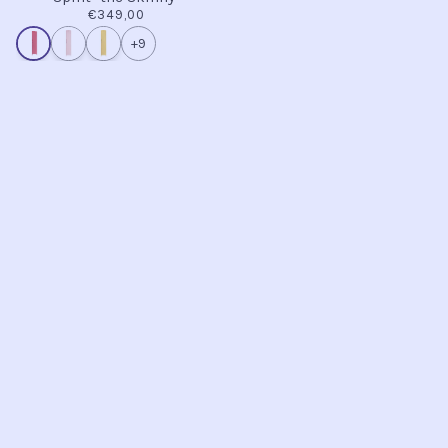
€349,00
+9
INFO
Kontakt
Öffnungszeiten
Versand & Retoure
Zahlungsmethoden
Handel
AGB
Datenschutz