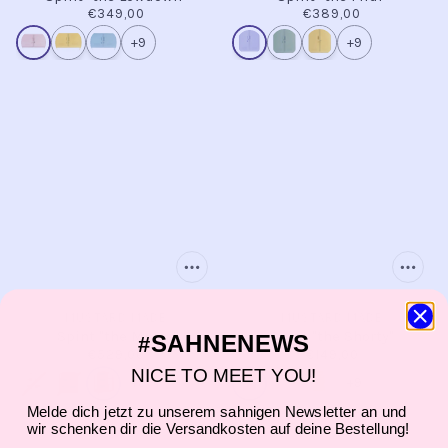
€349,00
€389,00
+9
+9
MUSTARD MADE
MUSTARD MADE
Spint "the Mixer"
Spint "the Shorty"
SAHNENEWS
#
€529,00
€149,00
NICE TO MEET YOU!
+9
+9
Melde dich jetzt zu unserem sahnigen Newsletter an und
wir schenken dir die Versandkosten auf deine Bestellung!